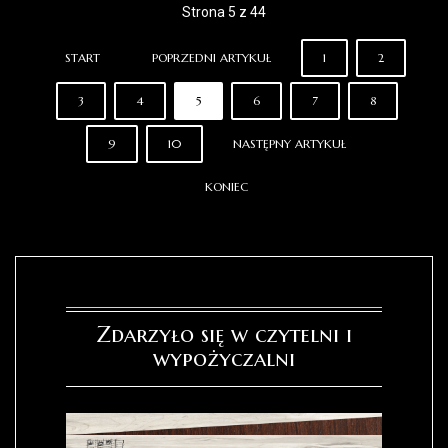
Strona 5 z 44
START
POPRZEDNI ARTYKUŁ
1
2
3
4
5
6
7
8
9
10
NASTĘPNY ARTYKUŁ
KONIEC
Zdarzyło się w czytelni i
wypożyczalni