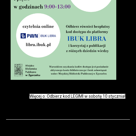
Więcej o: Odbierz kod LEGIMI w sobotę 10 stycznia!