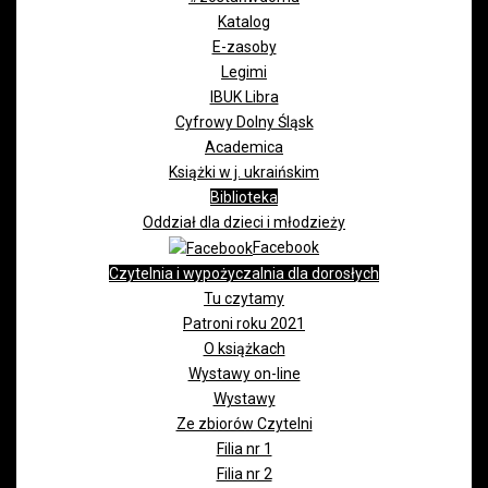
Katalog
E-zasoby
Legimi
IBUK Libra
Cyfrowy Dolny Śląsk
Academica
Książki w j. ukraińskim
Biblioteka
Oddział dla dzieci i młodzieży
Facebook
Czytelnia i wypożyczalnia dla dorosłych
Tu czytamy
Patroni roku 2021
O książkach
Wystawy on-line
Wystawy
Ze zbiorów Czytelni
Filia nr 1
Filia nr 2