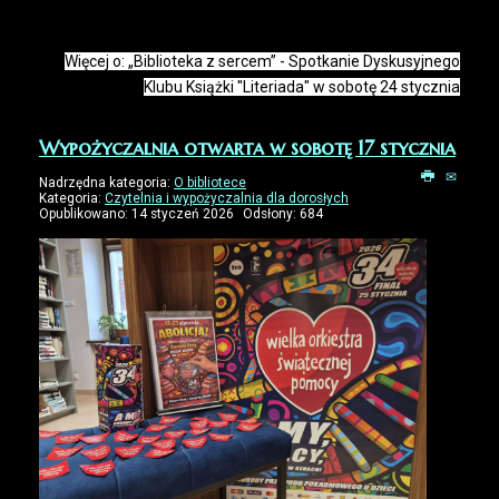
Więcej o: „Biblioteka z sercem” - Spotkanie Dyskusyjnego
Klubu Książki "Literiada" w sobotę 24 stycznia
Wypożyczalnia otwarta w sobotę 17 stycznia
Nadrzędna kategoria:
O bibliotece
Kategoria:
Czytelnia i wypożyczalnia dla dorosłych
Opublikowano: 14 styczeń 2026
Odsłony: 684