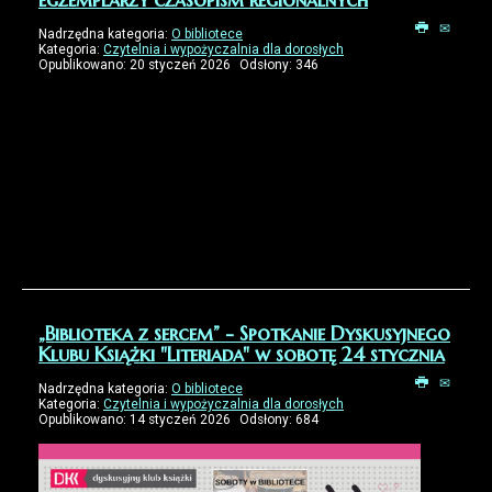
Nadrzędna kategoria:
O bibliotece
Kategoria:
Czytelnia i wypożyczalnia dla dorosłych
Opublikowano: 20 styczeń 2026
Odsłony: 346
Informujemy, że w związku z realizacją usługi
introligatorskiej, wybrane roczniki czasopism regionalnych
("Gazeta Wojewódzka", "Gazeta Regionalna", "Miejski
Biuletyn Informacyjny ZGORZELEC.EU", "Nowiny z Gminy
Zgorzelec") będą niedostępne do odwołania.
„Biblioteka z sercem” - Spotkanie Dyskusyjnego
Klubu Książki "Literiada" w sobotę 24 stycznia
Nadrzędna kategoria:
O bibliotece
Kategoria:
Czytelnia i wypożyczalnia dla dorosłych
Opublikowano: 14 styczeń 2026
Odsłony: 684