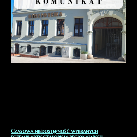
W dniach 10 – 27 lutego 2026 r. Wypożyczalnia
mieszcząca się na parterze Biblioteki przy ul.
Bohaterów Getta 1 będzie NIECZYNNA.
Zapraszamy do naszych pozostałych oddziałów
i filii.
Za utrudnienia przepraszamy.
Czasowa niedostępność wybranych
egzemplarzy czasopism regionalnych